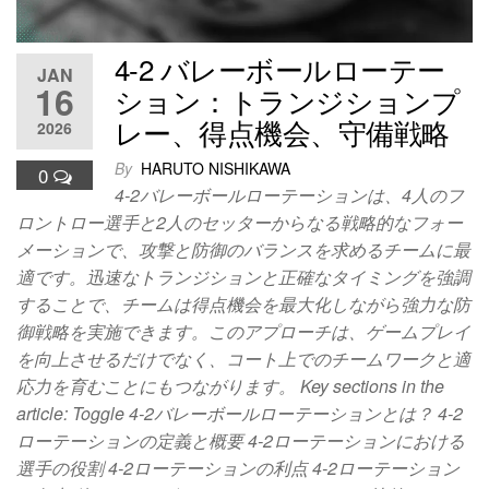
4-2 バレーボールローテー
JAN
16
ション：トランジションプ
レー、得点機会、守備戦略
2026
By
HARUTO NISHIKAWA
0
4-2バレーボールローテーションは、4人のフ
ロントロー選手と2人のセッターからなる戦略的なフォー
メーションで、攻撃と防御のバランスを求めるチームに最
適です。迅速なトランジションと正確なタイミングを強調
することで、チームは得点機会を最大化しながら強力な防
御戦略を実施できます。このアプローチは、ゲームプレイ
を向上させるだけでなく、コート上でのチームワークと適
応力を育むことにもつながります。 Key sections in the
article: Toggle 4-2バレーボールローテーションとは？ 4-2
ローテーションの定義と概要 4-2ローテーションにおける
選手の役割 4-2ローテーションの利点 4-2ローテーション