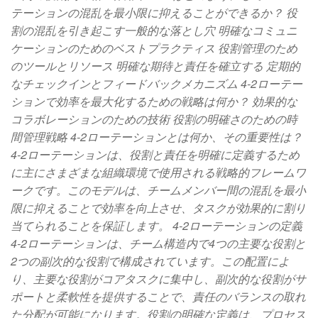
テーションの混乱を最小限に抑えることができるか？ 役
割の混乱を引き起こす一般的な落とし穴 明確なコミュニ
ケーションのためのベストプラクティス 役割管理のため
のツールとリソース 明確な期待と責任を確立する 定期的
なチェックインとフィードバックメカニズム 4-2ローテー
ションで効率を最大化するための戦略は何か？ 効果的な
コラボレーションのための技術 役割の明確さのための時
間管理戦略 4-2ローテーションとは何か、その重要性は？
4-2ローテーションは、役割と責任を明確に定義するため
に主にさまざまな組織環境で使用される戦略的フレームワ
ークです。このモデルは、チームメンバー間の混乱を最小
限に抑えることで効率を向上させ、タスクが効果的に割り
当てられることを保証します。 4-2ローテーションの定義
4-2ローテーションは、チーム構造内で4つの主要な役割と
2つの副次的な役割で構成されています。この配置によ
り、主要な役割がコアタスクに集中し、副次的な役割がサ
ポートと柔軟性を提供することで、責任のバランスの取れ
た分配が可能になります。役割の明確な定義は、プロセス