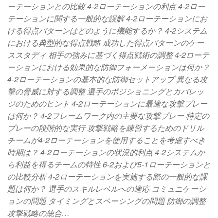
ーテーションとの比較 4-2ローテーションの利点 4-2ロー
テーションに関する一般的な誤解 4-2ローテーションにお
ける得点パターンはどのように機能するか？ 4-2システム
における典型的な得点戦略 成功した得点パターンのケー
ススタディ 相手の強みに基づく得点戦術の調整 4-2ローテ
ーションにおける効果的な防御フォーメーションは何か？
4-2ローテーションの基本的な防御セットアップ 異なる攻
撃の脅威に対する調整 選手のポジショニングとカバレッ
ジのためのヒント 4-2ローテーションに最適な攻撃プレー
は何か？ 4-2フレームワーク内の主要な攻撃プレー 特定の
プレーの段階的な実行 攻撃戦略を練習するためのドリル
チームが4-2ローテーションを使用することを考慮すべき
時期は？ 4-2ローテーションの状況的利点 4-2システムか
ら利益を得るチームの特性 6-2および5-1ローテーションと
の比較分析 4-2ローテーションを実施する際の一般的な課
題は何か？ 選手のスキルレベルへの適応 コミュニケーシ
ョンの問題 タイミングとスペーシングの問題 防御の調整
攻撃戦略の統合…