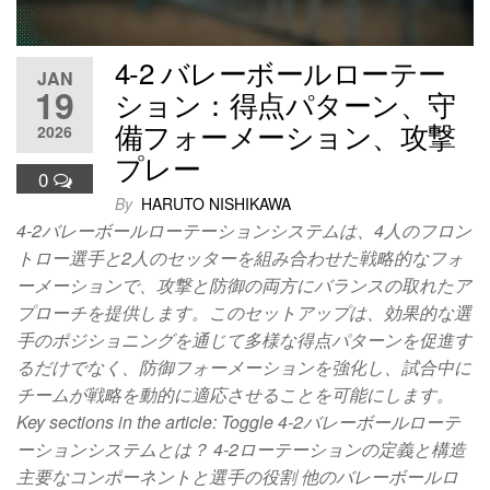
4-2 バレーボールローテー
JAN
19
ション：得点パターン、守
備フォーメーション、攻撃
2026
プレー
0
By
HARUTO NISHIKAWA
4-2バレーボールローテーションシステムは、4人のフロン
トロー選手と2人のセッターを組み合わせた戦略的なフォ
ーメーションで、攻撃と防御の両方にバランスの取れたア
プローチを提供します。このセットアップは、効果的な選
手のポジショニングを通じて多様な得点パターンを促進す
るだけでなく、防御フォーメーションを強化し、試合中に
チームが戦略を動的に適応させることを可能にします。
Key sections in the article: Toggle 4-2バレーボールローテ
ーションシステムとは？ 4-2ローテーションの定義と構造
主要なコンポーネントと選手の役割 他のバレーボールロ