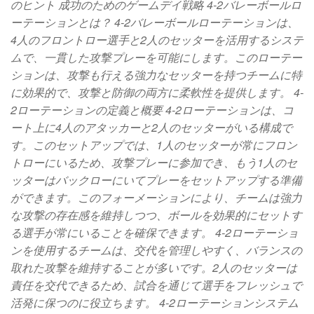
のヒント 成功のためのゲームデイ戦略 4-2バレーボールロ
ーテーションとは？ 4-2バレーボールローテーションは、
4人のフロントロー選手と2人のセッターを活用するシステ
ムで、一貫した攻撃プレーを可能にします。このローテー
ションは、攻撃も行える強力なセッターを持つチームに特
に効果的で、攻撃と防御の両方に柔軟性を提供します。 4-
2ローテーションの定義と概要 4-2ローテーションは、コ
ート上に4人のアタッカーと2人のセッターがいる構成で
す。このセットアップでは、1人のセッターが常にフロン
トローにいるため、攻撃プレーに参加でき、もう1人のセ
ッターはバックローにいてプレーをセットアップする準備
ができます。このフォーメーションにより、チームは強力
な攻撃の存在感を維持しつつ、ボールを効果的にセットす
る選手が常にいることを確保できます。 4-2ローテーショ
ンを使用するチームは、交代を管理しやすく、バランスの
取れた攻撃を維持することが多いです。2人のセッターは
責任を交代できるため、試合を通じて選手をフレッシュで
活発に保つのに役立ちます。 4-2ローテーションシステム