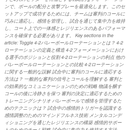
ンで、ボールの配分と攻撃プレーを最適化します。このセ
ットアップで成功するためには、チームは審判のコールに
巧みに適応し、感情を管理し、試合を通じて集中力を維持
し、コート上での一体感とレジリエンスのあるパフォーマ
ンスを確保する必要があります。 Key sections in the
article: Toggle 4-2バレーボールローテーションとは？ 4-2
ローテーションの定義と構造 4-2フォーメーションにおけ
る選手のポジションと役割 4-2ローテーションの利点 他の
バレーボールローテーションとの比較 4-2ローテーション
に関する一般的な誤解 試合中に審判のコールに適応する
方法は？ 一般的な審判の信号とコールを理解する 審判と
の効果的なコミュニケーションのための戦略 物議を醸す
コールの後に冷静さを保つ 審判の決定に適応するための
トレーニングシナリオ バレーボールで感情を管理するた
めのテクニックは？ 試合中の感情的トリガーを認識する
感情調整のためのマインドフルネス技術 メンタルコンデ
ィショニングを通じたレジリエンスの構築 感情的サポー
トのためのチーム戦略 試合中に集中力を維持する方法