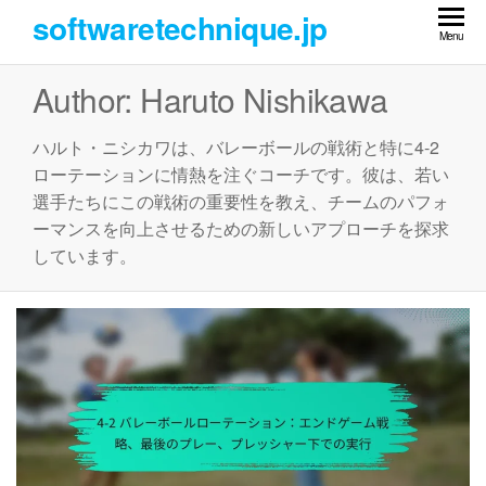
Skip
softwaretechnique.jp
to
Menu
the
Author:
Haruto Nishikawa
content
ハルト・ニシカワは、バレーボールの戦術と特に4-2
ローテーションに情熱を注ぐコーチです。彼は、若い
選手たちにこの戦術の重要性を教え、チームのパフォ
ーマンスを向上させるための新しいアプローチを探求
しています。