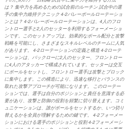
は？ 集中力を高めるための試合前のルーチン 試合中の選
手の集中力維持テクニック 4-2バレーボールローテーショ
ンとは？ 4-2バレーボールローテーションは、4人のフロ
ントロー選手と2人のセッターを利用するフォーメーショ
ンです。このセットアップは、効果的なボール配分と攻撃
戦略を可能にし、さまざまなスキルレベルのチームに人気
があります。 4-2ローテーションの定義と構造 4-2ローテ
ーションは、バックローに2人のセッター、フロントロー
に4人のアタッカーで構成されています。セッターは交互
にボールをセットし、フロントロー選手は攻撃とブロック
に集中します。この構造により、迅速な移行とバランスの
取れた攻撃アプローチが可能になります。 このローテー
ションでは、選手は自分のポジションと責任を意識する必
要があり、攻撃と防御の役割を頻繁に切り替えます。コミ
ュニケーションは、誰がボールをセットするか、いつ切り
替えるかを全員が理解するための鍵です。 4-2フォーメー
ションにおける選手のポジションと役割 4-2フォーメーシ