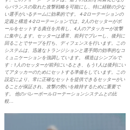
らバランスの取れた攻撃戦略を可能にし、特に経験の少な
い選手がいるチームに効果的です。 4-2ローテーションの
定義と構造 4-2ローテーションでは、2人のセッターがボ
ールをセットする責任を共有し、4人のアタッカーが攻撃
に集中します。セッターは通常、前列でプレーし、後列に
回ることでサーブを打ち、ディフェンスを行います。この
システムは、迅速なトランジションと選手間の効率的なコ
ミュニケーションを強調しています。 構造はシンプルで
す：1人のセッターが前列にいるとき、もう1人は後列にい
てアタッカーのためにセットする準備をしています。この
設定により、常に正確なセットを提供できるセッターがい
ることが保証され、攻撃の勢いを維持するために重要で
す。 他のバレーボールローテーションシステムとの比
較…