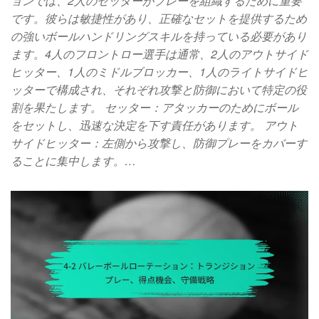
ョンでは、2人のセッターがプレーを組織するために重要
です。彼らは敏捷性があり、正確なセットを提供するため
の強いボールハンドリングスキルを持っている必要があり
ます。4人のフロントロー選手は通常、2人のアウトサイド
ヒッター、1人のミドルブロッカー、1人のライトサイドヒ
ッターで構成され、それぞれ攻撃と防御において特定の役
割を果たします。 セッター：アタッカーのためにボール
をセットし、迅速な決定を下す責任があります。 アウト
サイドヒッター：左側から攻撃し、防御プレーをカバーす
ることに集中します。…