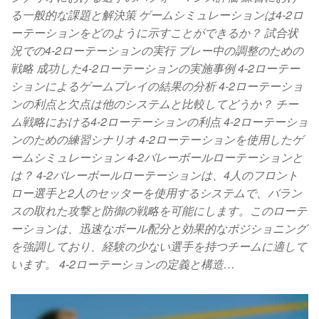
る一般的な課題と解決策 ゲームシミュレーションは4-2ロ
ーテーションをどのように示すことができるか？ 試合状
況での4-2ローテーションの実行 プレー中の調整のための
戦略 成功した4-2ローテーションの実施事例 4-2ローテー
ションによるゲームプレイの結果の分析 4-2ローテーショ
ンの利点と欠点は他のシステムと比較してどうか？ チー
ム戦略における4-2ローテーションの利点 4-2ローテーショ
ンのための練習シナリオ 4-2ローテーションを使用したゲ
ームシミュレーション 4-2バレーボールローテーションと
は？ 4-2バレーボールローテーションは、4人のフロント
ロー選手と2人のセッターを使用するシステムで、バラン
スの取れた攻撃と防御の戦略を可能にします。このローテ
ーションは、迅速なボール配分と効果的なポジショニング
を強調しており、経験の少ない選手を持つチームに適して
います。 4-2ローテーションの定義と構造…