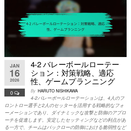
4-2 バレーボールローテー
JAN
16
ション：対策戦略、適応
性、ゲームプランニング
2026
By
HARUTO NISHIKAWA
0
4-2バレーボールローテーションは、4人のフ
ロントロー選手と2人のセッターを活用する戦略的なフォ
ーメーションであり、ダイナミックな攻撃と防御のアプロ
ーチを促進します。安定したセッティングなどの利点があ
る一方で、チームはバックローの防御における脆弱性など