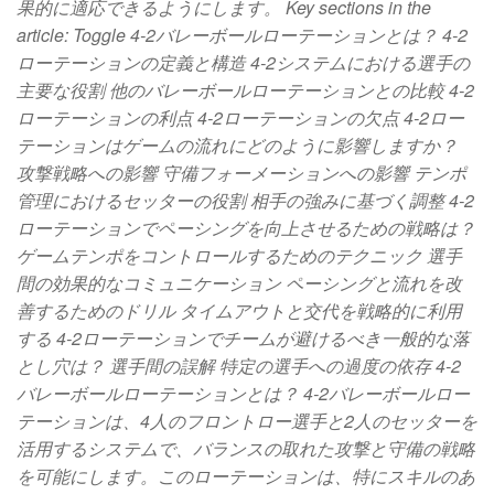
果的に適応できるようにします。 Key sections in the
article: Toggle 4-2バレーボールローテーションとは？ 4-2
ローテーションの定義と構造 4-2システムにおける選手の
主要な役割 他のバレーボールローテーションとの比較 4-2
ローテーションの利点 4-2ローテーションの欠点 4-2ロー
テーションはゲームの流れにどのように影響しますか？
攻撃戦略への影響 守備フォーメーションへの影響 テンポ
管理におけるセッターの役割 相手の強みに基づく調整 4-2
ローテーションでペーシングを向上させるための戦略は？
ゲームテンポをコントロールするためのテクニック 選手
間の効果的なコミュニケーション ペーシングと流れを改
善するためのドリル タイムアウトと交代を戦略的に利用
する 4-2ローテーションでチームが避けるべき一般的な落
とし穴は？ 選手間の誤解 特定の選手への過度の依存 4-2
バレーボールローテーションとは？ 4-2バレーボールロー
テーションは、4人のフロントロー選手と2人のセッターを
活用するシステムで、バランスの取れた攻撃と守備の戦略
を可能にします。このローテーションは、特にスキルのあ