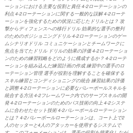
ーションにおける主要な役割と責任 4-2ローテーションの
利点 4-2ローテーションに関する一般的な誤解 4-2ローテ
ーションを強化するための状況に応じたドリルとは？ 攻
撃からディフェンスへの移行ドリル 効果的な選手の整列
のためのポジショニングドリル 4-2ローテーションのゲー
ムシナリオドリル コミュニケーションとチームワークに
焦点を当てたドリル ドリルの効果の評価 4-2ローテーショ
ンのための練習戦略をどのように構成するか？ 4-2ローテ
ーションを組み込んだ練習計画の作成 練習中の選手のロ
ーテーション管理 選手が役割を理解することを確保する
スキル練習とコンディショニングの統合 練習結果の評価
と調整 4-2ローテーションに必要なバレーボールスキルを
統合する方法 4-2フレームワーク内でのサーブスキルの開
発 4-2ローテーションのためのパス技術の向上 4-2システ
ムに合わせたセット技術 4-2バレーボールローテーション
とは？ 4-2バレーボールローテーションは、コート上で2
人のセッターと4人のアタッカーを使用するシステムで
す。このフォーメーションは、選手の役割を簡素化しなが