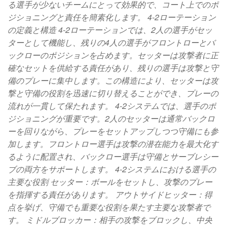
る選手が少ないチームにとって効果的で、コート上でのポ
ジショニングと責任を簡素化します。 4-2ローテーション
の定義と構造 4-2ローテーションでは、2人の選手がセッ
ターとして機能し、残りの4人の選手がフロントローとバ
ックローのポジションを占めます。セッターは攻撃者に正
確なセットを供給する責任があり、残りの選手は攻撃と守
備のプレーに集中します。この構造により、セッターは攻
撃と守備の役割を迅速に切り替えることができ、プレーの
流れが一貫して保たれます。 4-2システムでは、選手のポ
ジショニングが重要です。2人のセッターは通常バックロ
ーを回りながら、プレーをセットアップしつつ守備にも参
加します。フロントロー選手は攻撃の潜在能力を最大化す
るように配置され、バックロー選手は守備とサーブレシー
ブの両方をサポートします。 4-2システムにおける選手の
主要な役割 セッター：ボールをセットし、攻撃のプレー
を指揮する責任があります。 アウトサイドヒッター：得
点を挙げ、守備でも重要な役割を果たす主要な攻撃者で
す。 ミドルブロッカー：相手の攻撃をブロックし、中央