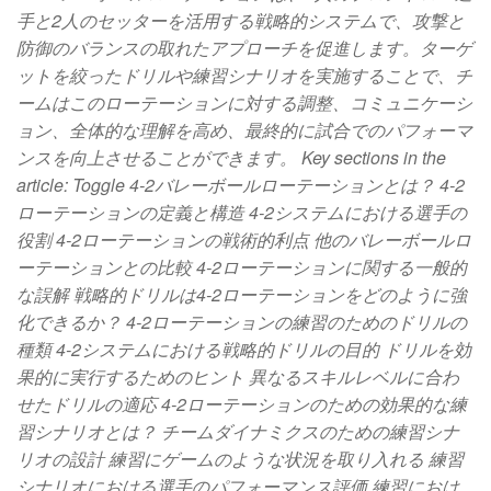
手と2人のセッターを活用する戦略的システムで、攻撃と
防御のバランスの取れたアプローチを促進します。ターゲ
ットを絞ったドリルや練習シナリオを実施することで、チ
ームはこのローテーションに対する調整、コミュニケーシ
ョン、全体的な理解を高め、最終的に試合でのパフォーマ
ンスを向上させることができます。 Key sections in the
article: Toggle 4-2バレーボールローテーションとは？ 4-2
ローテーションの定義と構造 4-2システムにおける選手の
役割 4-2ローテーションの戦術的利点 他のバレーボールロ
ーテーションとの比較 4-2ローテーションに関する一般的
な誤解 戦略的ドリルは4-2ローテーションをどのように強
化できるか？ 4-2ローテーションの練習のためのドリルの
種類 4-2システムにおける戦略的ドリルの目的 ドリルを効
果的に実行するためのヒント 異なるスキルレベルに合わ
せたドリルの適応 4-2ローテーションのための効果的な練
習シナリオとは？ チームダイナミクスのための練習シナ
リオの設計 練習にゲームのような状況を取り入れる 練習
シナリオにおける選手のパフォーマンス評価 練習におけ