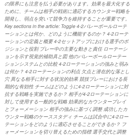
の限界にも注意を払う必要があります。効果を最大化する
ために、チームは相手の戦術に適応するカウンター戦略を
開発し、弱点を突いて競争力を維持することが重要です。
Key sections in the article: Toggle 4-2バレーボールローテ
ーションとは何か、どのように機能するのか？ 4-2ローテ
ーションの定義と概要 4-2セットアップにおける選手のポ
ジションと役割 プレー中の主要な動きと責任 ローテーシ
ョンを示す視覚的補助具と図 他のバレーボールローテー
ションシステムとの比較 4-2ローテーションの強みと弱み
は何か？ 4-2ローテーションの利点 欠点と潜在的な落とし
穴 異なる相手に対する状況的効果 競技プレーにおける長
期的な有効性 チームはどのように4-2ローテーションに対
抗する戦略を実施できるか？ 相手が4-2ローテーションに
対して使用する一般的な戦略 効果的なカウンタープレイ
とフォーメーション 相手の強みに基づく調整 成功したカ
ウンター戦略のケーススタディ チームは試合中に4-2ロー
テーションをどのように適応させることができるか？ フ
ォーメーションを切り替えるための指標 選手交代と調整