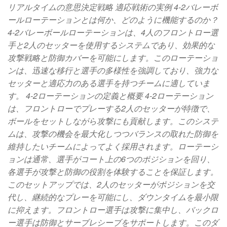
リアルタイムの意思決定戦略 適応戦術の実例 4-2バレーボ
ールローテーションとは何か、どのように機能するのか？
4-2バレーボールローテーションは、4人のフロントロー選
手と2人のセッターを使用するシステムであり、効果的な
攻撃戦略と防御カバーを可能にします。このローテーショ
ンは、迅速な移行と選手の多様性を強調しており、強力な
セッターと適応力のある選手を持つチームに適していま
す。 4-2ローテーションの定義と概要 4-2ローテーション
は、フロントローでプレーする2人のセッターが特徴で、
ボールをセットしながら攻撃にも貢献します。このシステ
ムは、攻撃の機会を最大化しつつバランスの取れた防御を
維持したいチームによってよく採用されます。ローテーシ
ョンは通常、選手がコート上の6つのポジションを回り、
各選手が攻撃と防御の役割を体験することを保証します。
このセットアップでは、2人のセッターがポジションを交
代し、継続的なプレーを可能にし、ダウンタイムを最小限
に抑えます。フロントロー選手は攻撃に集中し、バックロ
ー選手は防御とサーブレシーブをサポートします。このダ