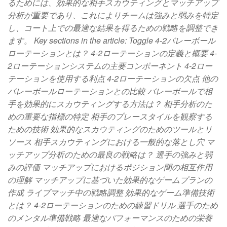
るためには、効果的な相手スカウティングとマッチアップ
分析が重要であり、これによりチームは強みと弱みを特定
し、コート上での最適な結果を得るための戦略を調整でき
ます。 Key sections in the article: Toggle 4-2バレーボール
ローテーションとは？ 4-2ローテーションの定義と概要 4-
2ローテーションシステムの主要コンポーネント 4-2ロー
テーションを使用する利点 4-2ローテーションの欠点 他の
バレーボールローテーションとの比較 バレーボールで相
手を効果的にスカウティングする方法は？ 相手分析のた
めの重要な指標の特定 相手のプレースタイルを観察する
ための技術 効果的なスカウティングのためのツールとリ
ソース 相手スカウティングにおける一般的な落とし穴 マ
ッチアップ分析のための最良の戦略は？ 選手の強みと弱
みの評価 マッチアップにおけるポジション間の相互作用
の理解 マッチアップに基づいた効果的なゲームプランの
作成 ライブマッチ中の戦略調整 効果的なゲーム準備技術
とは？ 4-2ローテーションのための練習ドリル 選手のため
のメンタル準備戦略 最適なパフォーマンスのための栄養