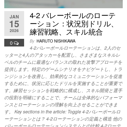
4-2 バレーボールのローテ
JAN
15
ーション：状況別ドリル、
練習戦略、スキル統合
2026
By
HARUTO NISHIKAWA
0
4-2バレーボールローテーションは、2人のセ
ッターと4人のアタッカーを配置し、さまざまなスキルレ
ベルのチームに最適なバランスの取れた攻撃アプローチを
提供します。特定のゲームシナリオをナビゲートし、トラ
ンジションを改善し、効果的なコミュニケーションを促進
するために、状況に応じたドリルを実施することが重要で
す。練習セッションを戦略的に構成し、スキル開発と選手
の役割を明確にすることで、チームは全体的なパフォーマ
ンスとローテーションの理解を向上させることができま
す。 Key sections in the article: Toggle 4-2バレーボールロ
ーテーションとは？ 4-2ローテーションの定義と構造 他の
バレーボールローテーションシステムとの比較 4-2ローテ