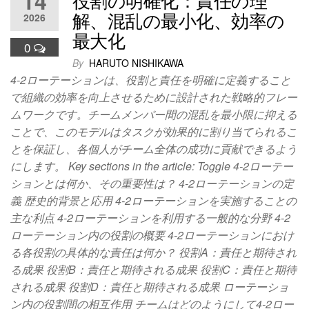
14
解、混乱の最小化、効率の
2026
最大化
0
By
HARUTO NISHIKAWA
4-2ローテーションは、役割と責任を明確に定義すること
で組織の効率を向上させるために設計された戦略的フレー
ムワークです。チームメンバー間の混乱を最小限に抑える
ことで、このモデルはタスクが効果的に割り当てられるこ
とを保証し、各個人がチーム全体の成功に貢献できるよう
にします。 Key sections in the article: Toggle 4-2ローテー
ションとは何か、その重要性は？ 4-2ローテーションの定
義 歴史的背景と応用 4-2ローテーションを実施することの
主な利点 4-2ローテーションを利用する一般的な分野 4-2
ローテーション内の役割の概要 4-2ローテーションにおけ
る各役割の具体的な責任は何か？ 役割A：責任と期待され
る成果 役割B：責任と期待される成果 役割C：責任と期待
される成果 役割D：責任と期待される成果 ローテーショ
ン内の役割間の相互作用 チームはどのようにして4-2ロー