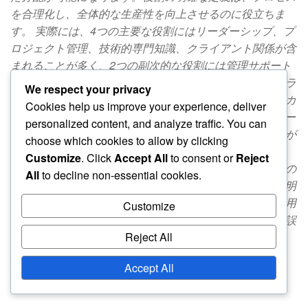
を合理化し、全体的な生産性を向上させるのに役立ちま
す。 実際には、4つの主要な役割にはリーダーシップ、プ
ロジェクト管理、技術的専門知識、クライアント関係が含
まれることが多く、2つの副次的な役割には管理サポート
と品質保証が含まれる場合があります。この設定は、コラ
We respect your privacy
ボレーションを促進し、すべての重要な分野が重複なくカ
Cookies help us improve your experience, deliver
バーされることを保証します。 歴史的背景と応用 4-2ロー
personalized content, and analyze traffic. You can
テーションは、効果的な運営のために明確な役割の区分が
choose which cookies to allow by clicking
必要なさまざまな業界にそのルーツがあります。歴史的
Customize
. Click
Accept All
to consent or
Reject
に、このモデルは製造業、医療、プロジェクト管理などの
All
to decline non-essential cookies.
分野で適用されてきました。これらの分野では、効率と明
確さが最も重要です。組織は、このフレームワークを採用
Customize
してコミュニケーションを強化し、チームメンバー間の誤
Reject All
解を減らしています。…
Accept All
Posts
Previous
1
…
3
4
5
Next
pagination