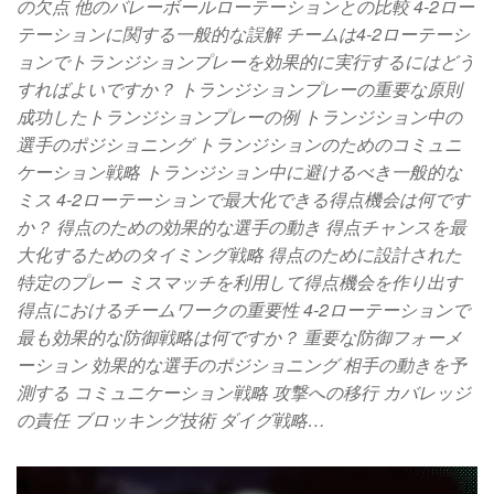
の欠点 他のバレーボールローテーションとの比較 4-2ロー
テーションに関する一般的な誤解 チームは4-2ローテーシ
ョンでトランジションプレーを効果的に実行するにはどう
すればよいですか？ トランジションプレーの重要な原則
成功したトランジションプレーの例 トランジション中の
選手のポジショニング トランジションのためのコミュニ
ケーション戦略 トランジション中に避けるべき一般的な
ミス 4-2ローテーションで最大化できる得点機会は何です
か？ 得点のための効果的な選手の動き 得点チャンスを最
大化するためのタイミング戦略 得点のために設計された
特定のプレー ミスマッチを利用して得点機会を作り出す
得点におけるチームワークの重要性 4-2ローテーションで
最も効果的な防御戦略は何ですか？ 重要な防御フォーメ
ーション 効果的な選手のポジショニング 相手の動きを予
測する コミュニケーション戦略 攻撃への移行 カバレッジ
の責任 ブロッキング技術 ダイグ戦略…