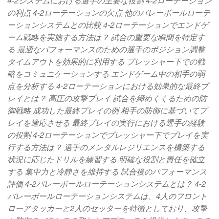
4-2システムにおける選手の主要な役割 4-2ローテーション
の利点 4-2ローテーションの欠点 他のバレーボールローテ
ーションシステムとの比較 4-2ローテーションでエンドゲ
ーム戦略を実施する方法は？ 試合の重要な瞬間を特定す
る 最適なパフォーマンスのための選手のポジション調整
タイムアウトを効果的に利用する プレッシャー下での戦
略をコミュニケーションする エンドゲーム中の相手の弱
点を分析する 4-2ローテーションにおける効果的な最終プ
レイとは？ 高圧の攻撃プレイ 試合を締めくくるための防
御戦略 成功した最終プレイの例 相手の防御に基づいてプ
レイを適応させる 最終プレイの実行における選手の経験
の役割 4-2ローテーションでプレッシャー下でプレイを実
行する方法は？ 選手のメンタルレジリエンスを構築する
状況に応じたドリルを練習する 明確な役割と責任を確立
する 集中力と冷静さを維持する 試合後のパフォーマンス
評価 4-2バレーボールローテーションシステムとは？ 4-2
バレーボールローテーションシステムは、4人のフロント
ローアタッカーと2人のセッターを特徴としており、攻撃