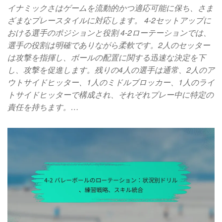
イナミックさはゲームを流動的かつ適応可能に保ち、さま
ざまなプレースタイルに対応します。 4-2セットアップに
おける選手のポジションと役割 4-2ローテーションでは、
選手の役割は明確でありながら柔軟です。2人のセッター
は攻撃を指揮し、ボールの配置に関する迅速な決定を下
し、攻撃を促進します。残りの4人の選手は通常、2人のア
ウトサイドヒッター、1人のミドルブロッカー、1人のライ
トサイドヒッターで構成され、それぞれプレー中に特定の
責任を持ちます。…