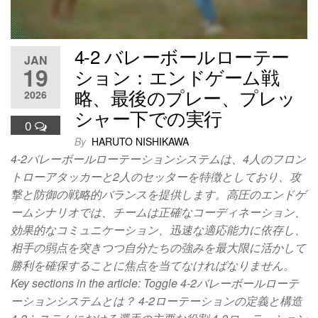
4-2 バレーボールローテー
JAN
19
ション：エンドゲーム戦
略、最後のプレー、プレッ
2026
シャー下での実行
0
By
HARUTO NISHIKAWA
4-2バレーボールローテーションシステムは、4人のフロン
トローアタッカーと2人のセッターを特徴としており、攻
撃と防御の戦略的バランスを提供します。高圧のエンドゲ
ームシナリオでは、チームは正確なコーディネーション、
効果的なコミュニケーション、迅速な適応能力に依存し、
相手の弱点を突きつつ自分たちの強みを最大限に活かして
勝利を確保することに焦点を当てなければなりません。
Key sections in the article: Toggle 4-2バレーボールローテ
ーションシステムとは？ 4-2ローテーションの定義と構造