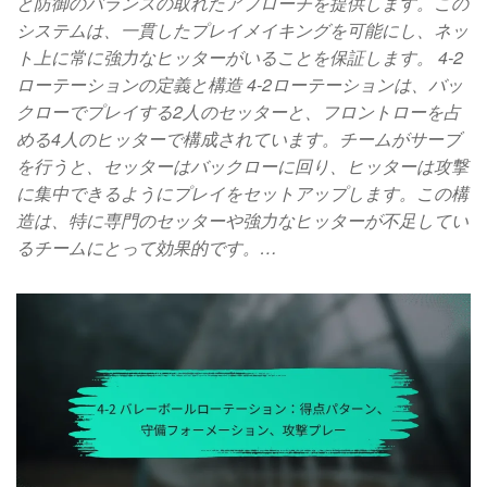
と防御のバランスの取れたアプローチを提供します。この
システムは、一貫したプレイメイキングを可能にし、ネッ
ト上に常に強力なヒッターがいることを保証します。 4-2
ローテーションの定義と構造 4-2ローテーションは、バッ
クローでプレイする2人のセッターと、フロントローを占
める4人のヒッターで構成されています。チームがサーブ
を行うと、セッターはバックローに回り、ヒッターは攻撃
に集中できるようにプレイをセットアップします。この構
造は、特に専門のセッターや強力なヒッターが不足してい
るチームにとって効果的です。…