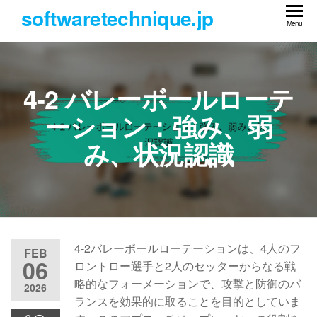
Skip
softwaretechnique.jp
to
Menu
the
content
4-2 バレーボールローテ
ーション：強み、弱
み、状況認識
4-2バレーボールローテーションは、4人のフ
FEB
06
ロントロー選手と2人のセッターからなる戦
略的なフォーメーションで、攻撃と防御のバ
2026
ランスを効果的に取ることを目的としていま