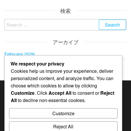
検索
Search
for:
アーカイブ
February 2026
We respect your privacy
January 2026
Cookies help us improve your experience, deliver
personalized content, and analyze traffic. You can
choose which cookies to allow by clicking
Customize
. Click
Accept All
to consent or
Reject
カテゴリ
All
to decline non-essential cookies.
4-2ローテーションにおけるゲームシナリオ
Customize
4-2ローテーションにおけるポジションの責任
4-2ローテーションの戦略分析
Reject All