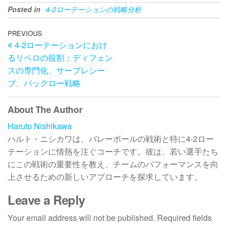
Posted in
4-2ローテーションの戦略分析
Post
Previous
PREVIOUS
4-2ローテーションにおけ
Post
navigation
るリベロの役割：ディフェン
スの専門化、サーブレシー
ブ、バックロー戦略
About The Author
Haruto Nishikawa
ハルト・ニシカワは、バレーボールの戦術と特に4-2ロー
テーションに情熱を注ぐコーチです。彼は、若い選手たち
にこの戦術の重要性を教え、チームのパフォーマンスを向
上させるための新しいアプローチを探求しています。
Leave a Reply
Your email address will not be published.
Required fields