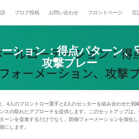
物語
ブログ投稿
お問い合わせ
フロントページ
言
ーテーション：得点パターン
攻撃プレー
は、4人のフロントロー選手と2人のセッターを組み合わせた戦
ンスの取れたアプローチを提供します。このセットアップは、
ターンを促進するだけでなく、防御フォーメーションを強化し
能にします。