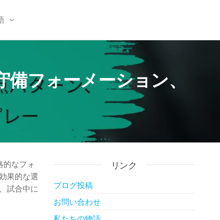
語
、守備フォーメーション、
略的なフォ
リンク
効果的な選
ブログ投稿
、試合中に
お問い合わせ
私たちの物語