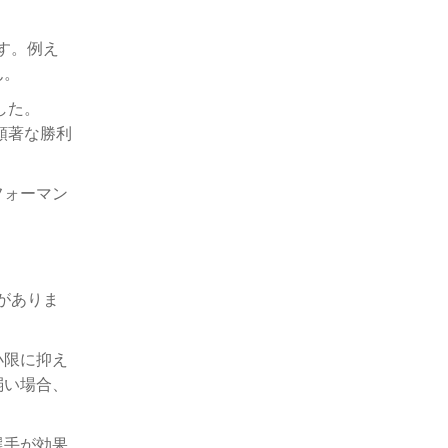
す。例え
ん。
した。
顕著な勝利
フォーマン
がありま
小限に抑え
弱い場合、
選手が効果