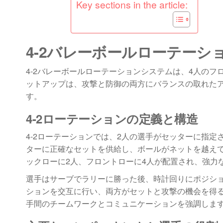
Key sections in the article:
4-2バレーボールローテーシ
4-2バレーボールローテーションシステムは、4人の
ットアップは、攻撃と防御の両方にバランスの取れた
す。
4-2ローテーションの定義と構造
4-2ローテーションでは、2人の選手がセッターに指
ターに正確なセットを供給し、ボールがネットを越え
ックローに2人、フロントローに4人が配置され、強力
選手はサーブでラリーに勝った後、時計回りにポジシ
ションを交互に行い、両方がセットと攻撃の機会を得
手間のチームワークとコミュニケーションを強調しま