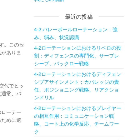
最近の投稿
4-2 バレーボールローテーション：強
み、弱み、状況認識
です。このセ
4-2ローテーションにおけるリベロの役
気がありま
割：ディフェンスの専門化、サーブレ
シーブ、バックロー戦略
4-2ローテーションにおけるディフェン
シブアサインメント：カバレッジの責
は交代でヒッ
任、ポジショニング戦略、リアクショ
は通常、バ
ンドリル
4-2ローテーションにおけるプレイヤー
のローテー
の相互作用：コミュニケーション戦
るために選
略、コート上の化学反応、チームワー
ク