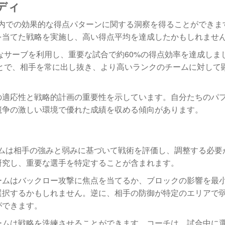
ディ
ン内での効果的な得点パターンに関する洞察を得ることができま
を当てた戦略を実施し、高い得点平均を達成したかもしれませ
なサーブを利用し、重要な試合で約60%の得点効率を達成しま
とで、相手を常に出し抜き、より高いランクのチームに対して
の適応性と戦略的計画の重要性を示しています。自分たちのパ
競争の激しい環境で優れた成績を収める傾向があります。
ームは相手の強みと弱みに基づいて戦術を評価し、調整する必要
研究し、重要な選手を特定することが含まれます。
ームはバックロー攻撃に焦点を当てるか、ブロックの影響を最
選択するかもしれません。逆に、相手の防御が特定のエリアで
ができます。
ームは戦略を洗練させることができます。コーチは、試合中に