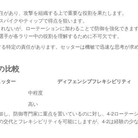
任があり、攻撃を組織する上で重要な役割を果たします。
スパイクやティップで得点を狙います。
含まれないが、ローテーションに加わることで防御を強化できま
選手が各ラリー中の役割を理解するために不可欠です。
する特定の責任があります。セッターは機敏で迅速な思考が求
の比較
ヒッター
ディフェンシブフレキシビリティ
中程度
高い
が参加し、防御専門家に重点を置いているのに対し、4-2ローテー
の交代とフレキシビリティを可能にしますが、4-2は経験の少